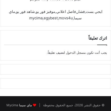
ايجي بست,فشار,فاصل اعلاني,موفيز فور يو,شاهد فور يو,ماي
سيما,mycima,egybest,movs4u
اترك تعليقاً
يجب أنت تكون
مسجل الدخول
لتضيف تعليقاً.
© حقوق النشر 2026، جميع الحقوق محفوظة |
ماي سيما
Mycima