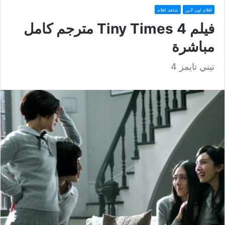
افلام اون لاين
شاهد افلام
فيلم Tiny Times 4 مترجم كامل
مباشرة
تيني تايمز 4