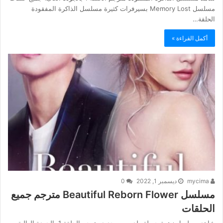
مسلسل Memory Lost بسيرفرات كثيرة مسلسل الذاكرة المفقودة
الحلقة…
أكمل القراءة »
mycima
ديسمبر 1, 2022
0
مسلسل Beautiful Reborn Flower مترجم جميع
الحلقات
شاهد مسلسل زهرة جميلة ولدت من جديد مترجم الحلقة 1 بالجودة العالية