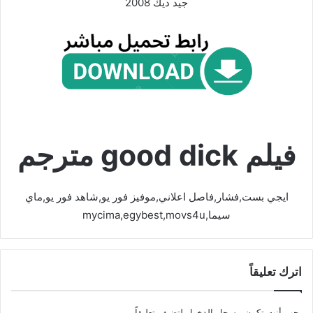
جيد ديك 2008
فيلم good dick مترجم
ايجي بست,فشار,فاصل اعلاني,موفيز فور يو,شاهد فور يو,ماي
سيما,mycima,egybest,movs4u
اترك تعليقاً
يجب أنت تكون
مسجل الدخول
لتضيف تعليقاً.