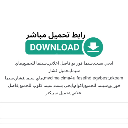
ايجي بست,سيما فور يو,فاصل اعلاني,سينما للجميع,ماي
سيما,تحميل فشار
mycima,cima4u,faselhd,egybest,akoam,ماي سيما,فشار,سيما
فور يو,سينما للجميع,اكوام,ايجي بست,سيما كلوب للجميع,فاصل
اعلاني,تحميل سبيكتر