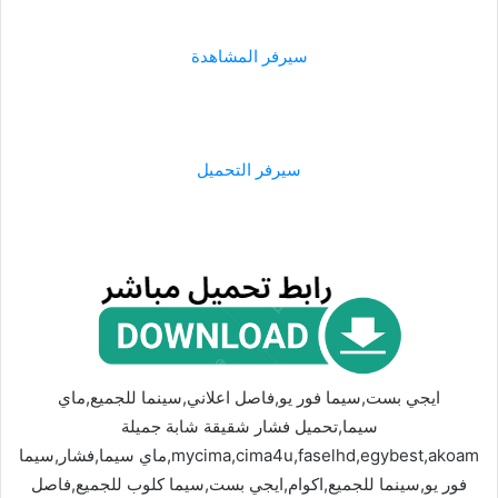
سيرفر المشاهدة
سيرفر التحميل
ايجي بست,سيما فور يو,فاصل اعلاني,سينما للجميع,ماي
سيما,تحميل فشار شقيقة شابة جميلة
mycima,cima4u,faselhd,egybest,akoam,ماي سيما,فشار,سيما
فور يو,سينما للجميع,اكوام,ايجي بست,سيما كلوب للجميع,فاصل