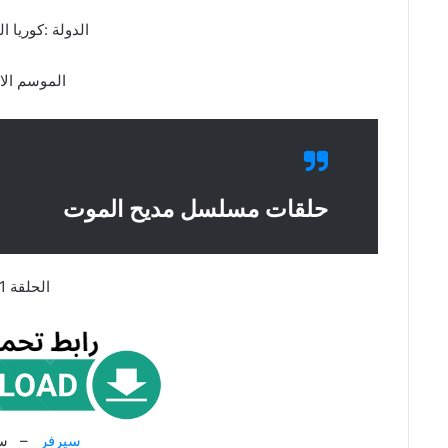
الدولة :كوريا ال
الموسم الا
حلقات مسلسل مديح الموت
الحلقة 1
سيرفر
– سي