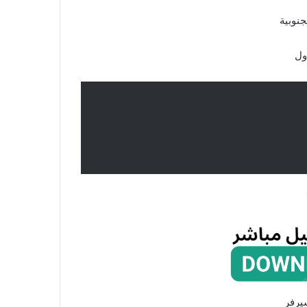
جنوبية
ول
رفر