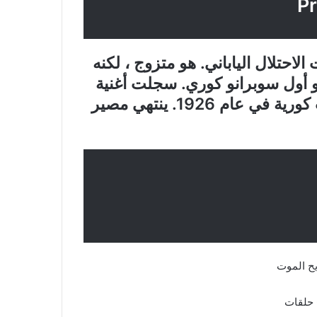
لاحتلال الياباني. هو متزوج ، لكنه
أول سوبرانو كوري. سجلت أغنية
“مدح الموت” التي أصبحت أول أغنية بوب كورية في عام 1926. ينتهي مصير
يح الموت