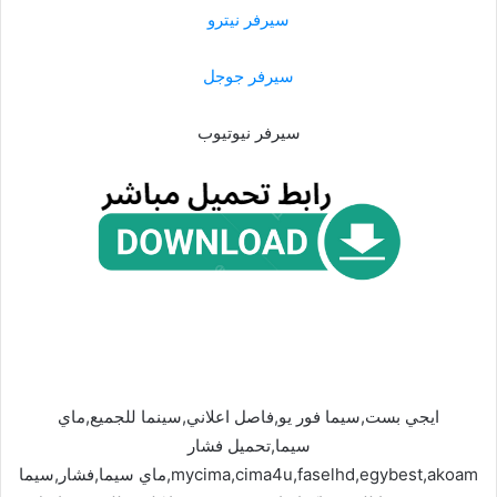
سيرفر نيترو
سيرفر جوجل
سيرفر نيوتيوب
ايجي بست,سيما فور يو,فاصل اعلاني,سينما للجميع,ماي
سيما,تحميل فشار
mycima,cima4u,faselhd,egybest,akoam,ماي سيما,فشار,سيما