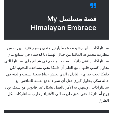
قصة مسلسل My
Himalayan Embrace
سانثاراكات ، ابن رشيدة ، هو ملياردير هندي وسيم عنيد ، يهرب من
مطاردة مجموعة المافيا من جبال الهيمالايا للاختباء في شيانغ ماي.
سانثاراكات يلتقي دانيكا ، صاحب مطعم في شيانغ ماي. سانثارا التي
تحاول كسب قلبها ، مع العلم أن دانيكا تحب مشاهدة النجوم. لكن
دانيكا تحب خيري ، النادل ، الذي يعيش حياة صعبة بسبب والدته في
حالة سكر. يحاول كيري فعل أي شيء لدفع نفسه للتنافس مع
سانثاراكات ، وينتهي به الأمر بالعمل بشكل غير قانوني مع سيكارين ،
زوج أم دانيكا. حتى شق طريقه إلى الأغنياء وحارب سانثاركات بكل
الطرق.