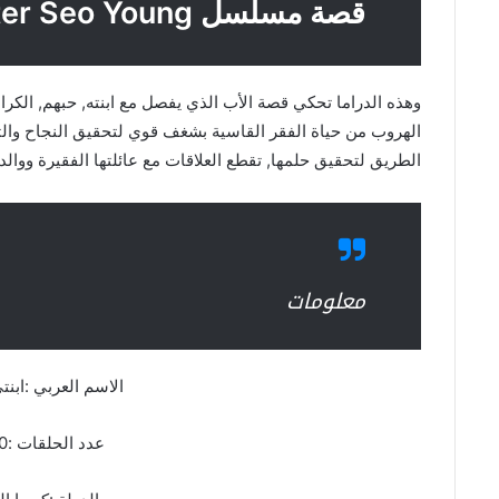
قصة مسلسل My Daughter Seo Young
وهذه الدراما تحكي قصة الأب الذي يفصل مع ابنته, حبهم, الكرا
الهروب من حياة الفقر القاسية بشغف قوي لتحقيق النجاح والت
الطريق لتحقيق حلمها, تقطع العلاقات مع عائلتها الفقيرة ووالده
معلومات
الاسم العربي :ابنت
عدد الحلقات :50 حلقة