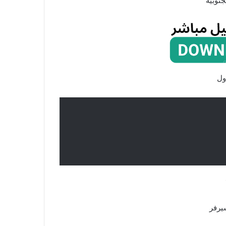
جنوبية
ول
رفر