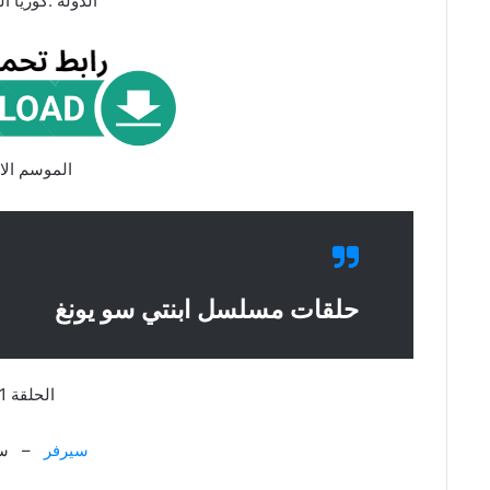
الدولة :كوريا ال
الموسم الا
حلقات مسلسل ابنتي سو يونغ
الحلقة 1
سيرفر
– سي