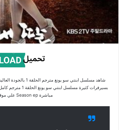
مباشرة Season ep علي موقع ماي سيما Mycima