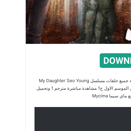
شاهد مسلسل ابنتي سو يونغ مترجم الحلقة 1 بالجودة العالية جميع حلقات مسلسل My Daughter Seo Young
بسيرفرات كثيرة مسلسل ابنتي سو يونغ الحلقة 1 مترجم كامل الموسم الاول ح1 مشاهدة مباشرة مترجم 1 وتحميل