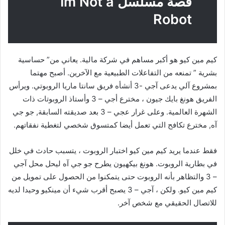
قصة مسلسل Im Not a
Robot
كيم مين كيو هو أكبر مساهم في شركة مالية. يعاني من” حساسية
بشرية ” تمنعه من التفاعلات الطبيعية مع الآخرين. أصبح مهتما
بمشروع آلي يدعى آجي -3 أنشأه فريق سانتا ماريا الروبوتي. ويرأس
الفريق هونغ بايك جيون ، مخترع أجي – 3 وأستاذ الروبوتات ذات
الشهرة العالمية. وعلى غرار عجي – 3 بعد صديقته السابقة, جو جي
آه, مخترع تكافح التي تعمل أيضا كمتسوق شخصي لتغطية نفقاتهم.
فقط عندما يريد كيم مين كيو اختبار الروبوت ، يتسبب حادث في خلل
في بطارية الروبوت. هونغ بيكهيون يطرح جو جي آه ليحل محل آجي
– 3 والتظاهر بأنه الروبوت حتى يتمكنوا من الحصول على تمويل من
كيم مين كيو. ولكن ، آجي – 3 يصبح أقرب شيء أن مينكيو وحيدا لديه
للاتصال الحقيقي مع شخص آخر.