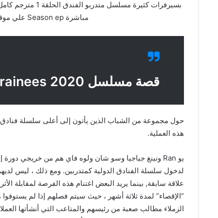
مباشرة Season ep علي موقع ماي سيما Mycima
قصة مسلسل Hotel Trainees 2020
حول مجموعة من الشباب الذين يأتون إلى أعلى سلسلة فنادق با
هذه العملية.
يو Ran ونينغ جياجيا وسو شان ولوه فاي هم من خريجي دورة 
لدخول سلسلة الفنادق الدولية كمتدربين. ومع ذلك ، ليس لديهم 
علاقة سابقة, بينما يريد البعض اغتنام هذه الفرصة لمقابلة الأثر
“الإقصاء” لمدة ثلاثة أشهر ، حيث سيتم فصلهم إذا لم يستوفوا
الزملاء مطالب صعبة من رئيسهم والمتاعب التي أنشأتها العمل