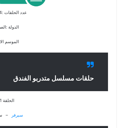
عدد الحلقات :24 حلقة
الدولة :الص
الموسم الا
حلقات مسلسل متدربو الفندق
الحلقة 1
سيرفر
– سي