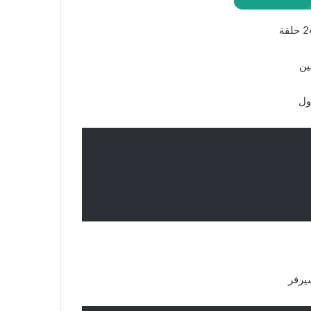
ين
ول
رفر