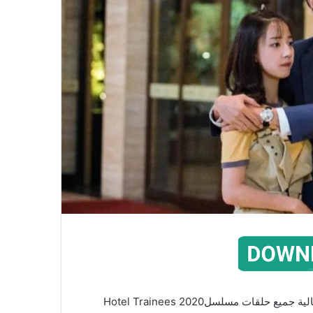
شاهد مسلسل متدربو الفندق مترجم الحلقة 1 بالجودة العالية جميع حلقات مسلسلHotel Trainees 2020