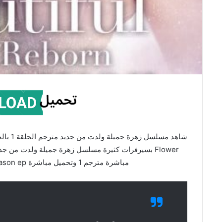
مباشرة مترجم 1 وتحميل مباشرة Season ep علي موقع ماي سيما Mycima