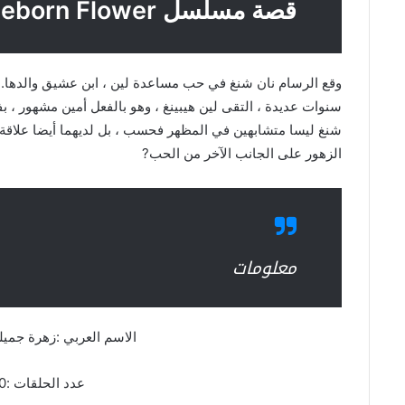
قصة مسلسل Beautiful Reborn Flower
وقع الرسام نان شنغ في حب مساعدة لين ، ابن عشيق والدها. أد
سنوات عديدة ، التقى لين هيبينغ ، وهو بالفعل أمين مشهور ، ب
شنغ ليسا متشابهين في المظهر فحسب ، بل لديهما أيضا علاقة
الزهور على الجانب الآخر من الحب?
معلومات
الاسم العربي :زهرة جمي
عدد الحلقات :50 حلقة