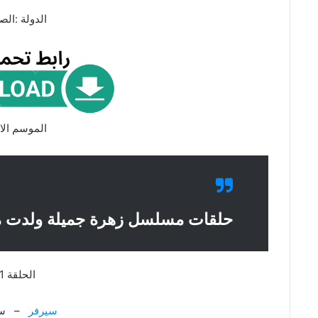
الدولة :الص
الموسم الا
حلقات مسلسل زهرة جميلة ولدت م
الحلقة 1
سيرفر
– سي