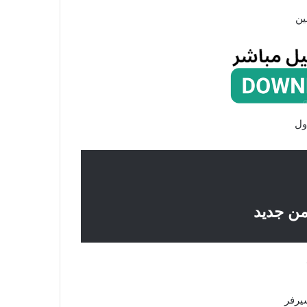
ين
ول
ن جديد
رفر