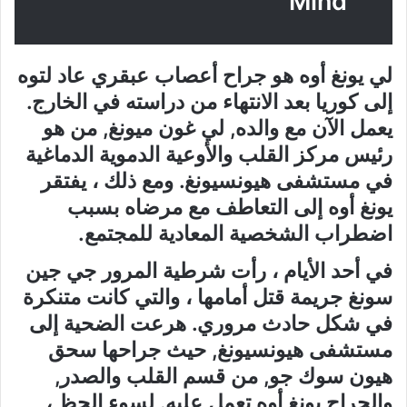
Mind
لي يونغ أوه هو جراح أعصاب عبقري عاد لتوه
إلى كوريا بعد الانتهاء من دراسته في الخارج.
يعمل الآن مع والده, لي غون ميونغ, من هو
رئيس مركز القلب والأوعية الدموية الدماغية
في مستشفى هيونسيونغ. ومع ذلك ، يفتقر
يونغ أوه إلى التعاطف مع مرضاه بسبب
اضطراب الشخصية المعادية للمجتمع.
في أحد الأيام ، رأت شرطية المرور جي جين
سونغ جريمة قتل أمامها ، والتي كانت متنكرة
في شكل حادث مروري. هرعت الضحية إلى
مستشفى هيونسيونغ, حيث جراحها سحق
هيون سوك جو, من قسم القلب والصدر,
والجراح يونغ أوه تعمل عليه. لسوء الحظ ،