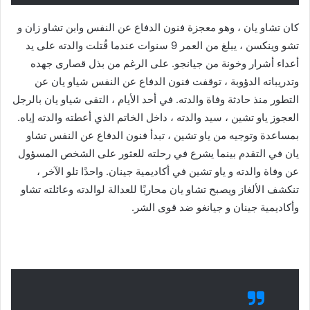
كان تشاو يان ، وهو معجزة فنون الدفاع عن النفس وابن تشاو زان و
تشو وينكسن ، يبلغ من العمر 9 سنوات عندما قُتلت والدته على يد
أعداء أشرار وخونة من جيانجو. على الرغم من بذل قصارى جهده
وتدريباته الدؤوبة ، توقفت فنون الدفاع عن النفس شياو يان عن
التطور منذ حادثة وفاة والدته. في أحد الأيام ، التقى شياو يان بالرجل
العجوز ياو تشين ، سيد والدته ، داخل الخاتم الذي أعطته والدته إياه.
بمساعدة وتوجيه من ياو تشين ، تبدأ فنون الدفاع عن النفس تشاو
يان في التقدم بينما يشرع في رحلته للعثور على الشخص المسؤول
عن وفاة والدته و ياو تشين في أكاديمية جينان. واحدًا تلو الآخر ،
تنكشف الألغاز ويصبح تشاو يان محاربًا للعدالة لوالدته وعائلته تشاو
وأكاديمية جينان و جيانغو ضد قوى الشر.