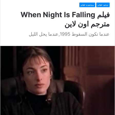
شاهد افلام
مشاهدة افلام
فيلم When Night Is Falling
مترجم اون لاين
عندما تكون السقوط 1995,عندما يحل الليل