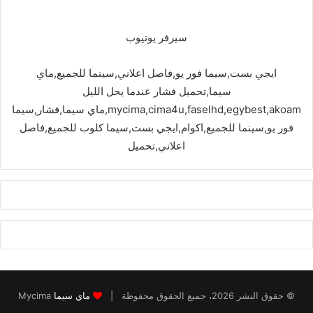
سيرفر يوتيوب
ايجي بست,سيما فور يو,فاصل اعلاني,سينما للجميع,ماي
سيما,تحميل فشار عندما يحل الليل
mycima,cima4u,faselhd,egybest,akoam,ماي سيما,فشار,سيما
فور يو,سينما للجميع,اكوام,ايجي بست,سيما كلوب للجميع,فاصل
اعلاني,تحميل
© حقوق النشر 2026، جميع الحقوق محفوظة |
ماي سيما
Mycima