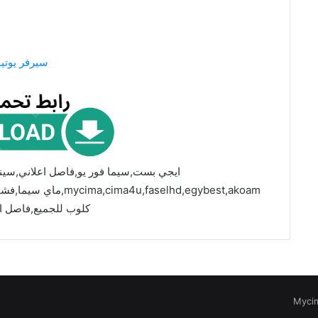
سيرفر يوتي
ايجي بست,سيما فور يو,فاصل اعلاني,سين
faselhd,egybest,akoam
كلوب للجميع,فاصل ا