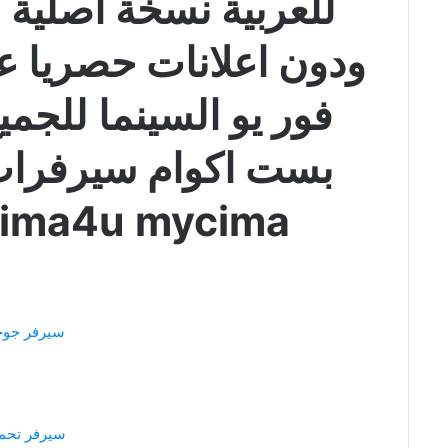
للعربية نسخة أصلية ب
ودون اعلانات حصريا ع
فور يو السينما للجم
cima4u mycima تجارة 007
سيرفر جو
سيرفر تحم