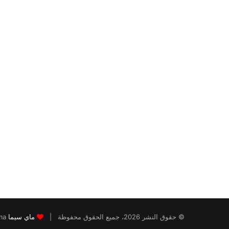
© حقوق النشر 2026، جميع الحقوق محفوظة |
ماي سيما
Mycima