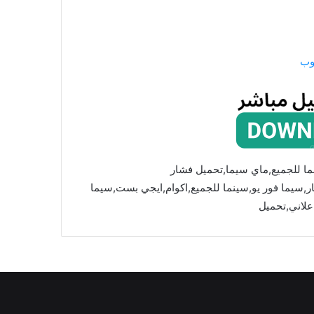
وب
ما للجميع,ماي سيما,تحميل فشار
mycima,cima4u,,ماي سيما,فشار,سيما فور يو,سينما للجميع,اكوام,ايجي بست,سيما
علاني,تحميل