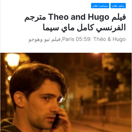
شاهد افلام
مشاهدة افلام
فيلم Theo and Hugo مترجم
الفرنسي كامل ماي سيما
Paris 05:59: Théo & Hugo,فيلم ثيو وهوجو