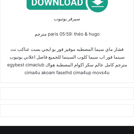
سيرفر يوتيوب
paris 05:59: théo & hugo مترجم
فشار ماي سيما المصطبه موفيز فور يو ايجي بست عناكب نت
سينما فور اب سيما كلوب السينما للجميع فاصل اعلاني يوتيوب
مترجم كامل عالم سكر اكوام المصطبة هواك egybest cimaclub
cima4u akoam faselhd cima4up movs4u