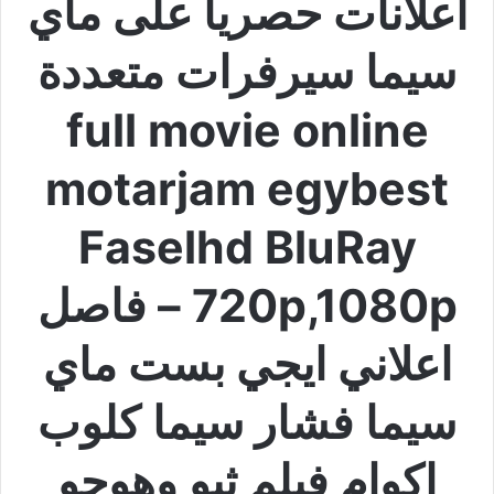
اعلانات حصريا على ماي
سيما سيرفرات متعددة
full movie online
motarjam egybest
Faselhd BluRay
720p,1080p – فاصل
اعلاني ايجي بست ماي
سيما فشار سيما كلوب
اكوام فيلم ثيو وهوجو