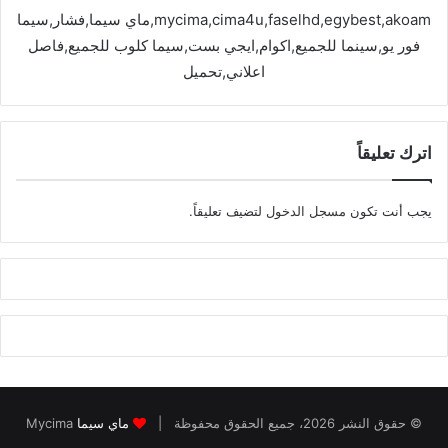
mycima,cima4u,faselhd,egybest,akoam,ماي سيما,فشار,سيما
فور يو,سينما للجميع,اكوام,ايجي بست,سيما كلوب للجميع,فاصل
اعلاني,تحميل
اترك تعليقاً
يجب أنت تكون
مسجل الدخول
لتضيف تعليقاً.
© حقوق النشر 2026، جميع الحقوق محفوظة |
ماي سيما
Mycima