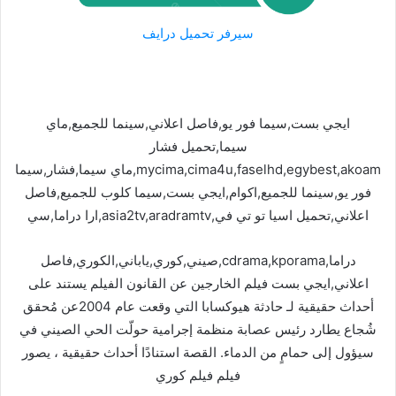
سيرفر تحميل درايف
ايجي بست,سيما فور يو,فاصل اعلاني,سينما للجميع,ماي
سيما,تحميل فشار
mycima,cima4u,faselhd,egybest,akoam,ماي سيما,فشار,سيما
فور يو,سينما للجميع,اكوام,ايجي بست,سيما كلوب للجميع,فاصل
اعلاني,تحميل اسيا تو تي في,asia2tv,aradramtv,ارا دراما,سي
دراما,cdrama,kporama,صيني,كوري,ياباني,الكوري,فاصل
اعلاني,ايجي بست فيلم الخارجين عن القانون الفيلم يستند على
أحداث حقيقية لـ حادثة هيوكسابا التي وقعت عام 2004عن مُحقق
شُجاع يطارد رئيس عصابة منظمة إجرامية حولّت الحي الصيني في
سيؤول إلى حمامٍ من الدماء. القصة استنادًا أحداث حقيقية ، يصور
فيلم فيلم كوري