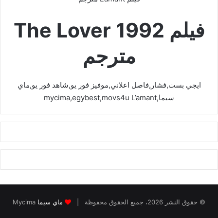
فيلم The Lover 1992
مترجم
ايجي بست,فشار,فاصل اعلاني,موفيز فور يو,شاهد فور يو,ماي
سيما,mycima,egybest,movs4u L’amant
© حقوق النشر 2026، جميع الحقوق محفوظة |
ماي سيما
Mycima