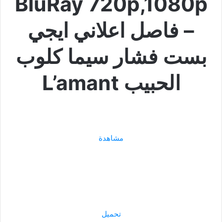
BluRay 720p,1080p
– فاصل اعلاني ايجي
بست فشار سيما كلوب
الحبيب L’amant
مشاهدة
تحميل