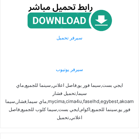
سيرفر تحميل
سيرفر يوتيوب
ايجي بست,سيما فور يو,فاصل اعلاني,سينما للجميع,ماي
سيما,تحميل فشار
mycima,cima4u,faselhd,egybest,akoam,ماي سيما,فشار,سيما
فور يو,سينما للجميع,اكوام,ايجي بست,سيما كلوب للجميع,فاصل
اعلاني,تحميل