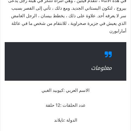
في هذه الأثناء ، تتقدم فيلين ، وهي امرأة تتنكر في هيئة رجل يدعى
بيروج ، لتكون البستاني الجديد. ومع ذلك ، تأتي إلى القصر بسبب
سر لا يعرفه أحد. علاوة على ذلك ، يخطط بيسان ، الرجل الغامض
الذي يعيش في جزيرة صحراوية ، للانتقام من شخص ما في عائلة
أمارابورن
معلومات
الاسم العربي :كيوبيد الغبي
عدد الحلقات :12 حلقة
الدولة :تايلاند