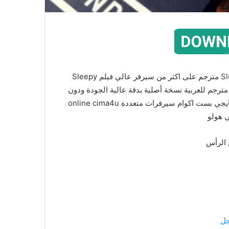
مشاهدة اون لاين وتحميل برابط مباشر فيلم Sleepy Hollow مترجم على اكثر من سيرفر عالي فيلم Sleepy
Hollow 199 مترجم كامل الفيلم الاجنبي Sleepy Hollow مترجم للعربية نسخة أصلية بدقة عالية الجودة ودون
اعلانات حصريا على ماي سيما سيما فور يو السينما للجميع ايجي بست اكوام سيرفرات متعددة online cima4u
الرأس
جل