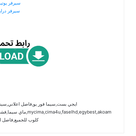
سيرفر يوتي
سيرفر درا
ايجي بست,سيما فور يو,فاصل اعلاني,سين
faselhd,egybest,akoam
كلوب للجميع,فاصل ا