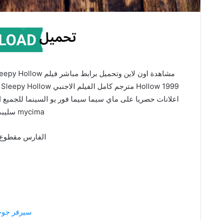
9
mycima سليبي هولو
الفارس مقطوع 
سيرفر جو