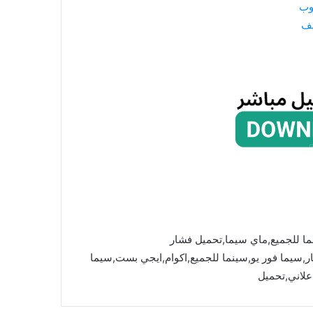
وب
يف
ما للجميع,ماي سيما,تحميل فشار
mycima,cima4u,,ماي سيما,فشار,سيما فور يو,سينما للجميع,اكوام,ايجي بست,سيما
علاني,تحميل