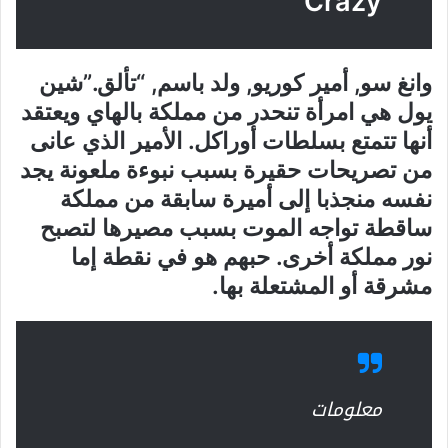
Crazy
وانغ سو, أمير كوريو, ولد باسم, “تألق.”شين
يول هي امرأة تنحدر من مملكة بالهاي ويعتقد
أنها تتمتع بسلطات أوراكل. الأمير الذي عانى
من تصريحات حقيرة بسبب نبوءة ملعونة يجد
نفسه منجذبا إلى أميرة سابقة من مملكة
ساقطة تواجه الموت بسبب مصيرها لتصبح
نور مملكة أخرى. حبهم هو في نقطة إما
مشرقة أو المشتعلة بها.
معلومات