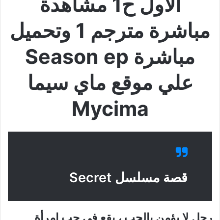
الاول ح1 مشاهدة
مباشرة مترجم 1 وتحميل
مباشرة Season ep
علي موقع ماي سيما
Mycima
قصة مسلسل Secret
رجل لا يؤمن بالحب ، يقع في حب امرأة