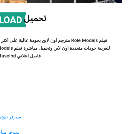
فاصل اعلاني faselhd القدوة 2008
سيرفر نيوت
سيرفر مبا