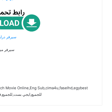
سيرفر درا
سيرفر ميت
للجميع,ايجي بست,للجميع,ف