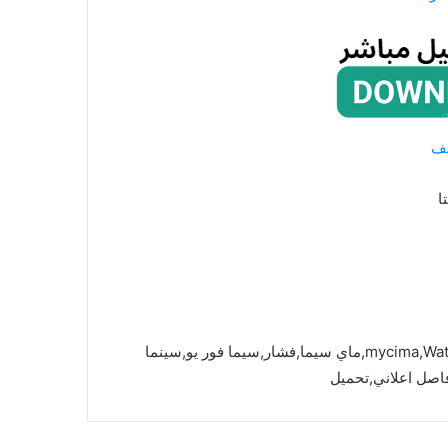
يف
ا
mycima,Watch Movie Online,Eng Sub,cima4u,faselhd,egybest,ماي سيما,فشار,سيما فور يو,سينما
اصل اعلاني,تحميل