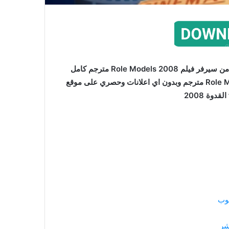
فيلم Role Models مترجم اون لاين بجودة عالية على اكثر من سيرفر فيلم Role Models 2008 مترجم كامل
للعربية جودات متعددة اون لاين وتحميل مباشرة فيلم Role Models مترجم وبدون اي اعلانات وحصري على موقع
يوب
شر