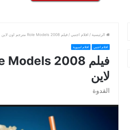
الرئيسية
/
افلام اجنبي
/
فيلم Role Models 2008 مترجم اون لاين
افلام اجنبي
افلام اسيوية
لاين
القدوة