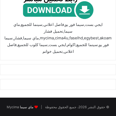
ايجي بست,سيما فور يو,فاصل اعلاني,سينما للجميع,ماي
سيما,تحميل فشار
mycima,cima4u,faselhd,egybest,akoam,ماي سيما,فشار,سيما
فور يو,سينما للجميع,اكوام,ايجي بست,سيما كلوب للجميع,فاصل
اعلاني,تحميل خواتم
© حقوق النشر 2026، جميع الحقوق محفوظة |
ماي سيما
Mycima