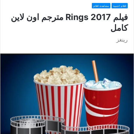
افلام اجنبية
مشاهدة افلام
فيلم Rings 2017 مترجم اون لاين
كامل
رينغز