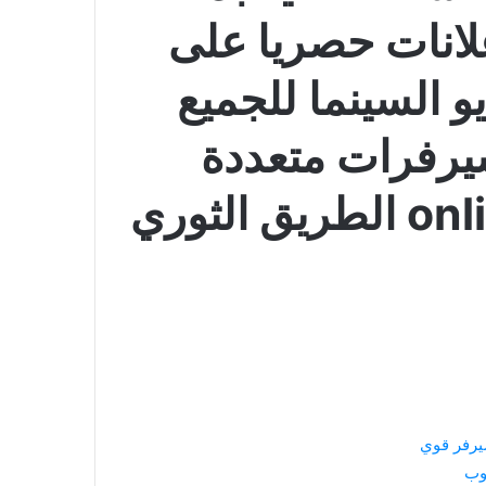
علانات حصريا على
و السينما للجميع
يرفرات متعددة
لثوري
رفر قوي
وب