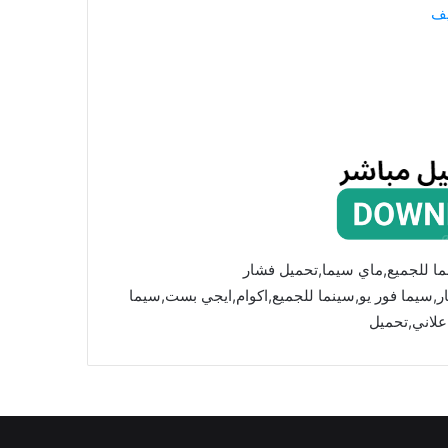
يف
ما للجميع,ماي سيما,تحميل فشار
mycima,cima4u,,ماي سيما,فشار,سيما فور يو,سينما للجميع,اكوام,ايجي بست,سيما
علاني,تحميل