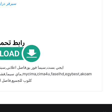
سيرفر درا
ايجي بست,سيما فور يو,فاصل اعلاني,سين
faselhd,egybest,akoam
كلوب للجميع,فاصل ا