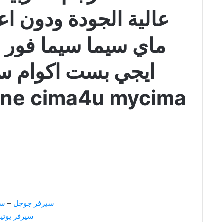
عالية الجودة ودون ا
ماي سيما سيما فور ي
ايجي بست اكوام س
online cima4u mycima الطريق ا
سيرفر جوجل
–
سي
سيرفر يوتي