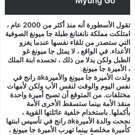
Myung Go
تقول الأسطورة أنه منذ أكثر من 2000 عام ،
امتلكت مملكة نانغنانغ طبلة جا ميونغ الصوفية
التي ستصدر من تلقاء نفسها عندما يغزو
الأعداء. في الواقع ، لا يمثل جا ميونغ غو
الطبل ولكن بدلا من ذلك ، تجسده ابنة الملك
، الأميرة جا ميونغ.
ولدت الأميرة جا ميونغ والأميرةak رانج في
نفس اليوم والوقت لنفس الأب ولكن لأمهات
مختلفات. من المتوقع أن تصبح أميرة واحدة
منقذ الأمة بينما ستسقط الأخرى الأمة
بأكملها. باستخدام خلفية عائلتها القوية ،
نجحت والدة الأميرةak رانج في تأسيس ابنتها
كأميرة مخلصة بينما تهرب الأميرة جا ميونغ ،