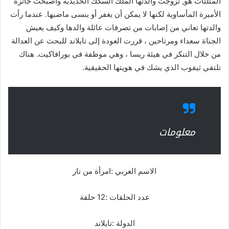
المثلثات هو, تزوجت والدتها الملك السكك الحديدية وأصبحت جائزة
الأميرة المأساوية لكنها لا يمكن أن يغفر أو ينسى ماضيها. عندما رأت
والدتها تعاني من إصابات من تصرفات عائلة والدها وكيف يعيش
الجناة سعداء ومرتاحين ، قررت العودة إلى تايلاند للبحث عن العدالة
من خلال التنكر في هيئة ريسا ، وهي موظفة في بورافاكيت. هناك
تلتقي ثيفوب الذي يشك في هويتها الحقيقية.
معلومات
الاسم العربي :امرأة من نار
عدد الحلقات :12 حلقة
الدولة :تايلاند