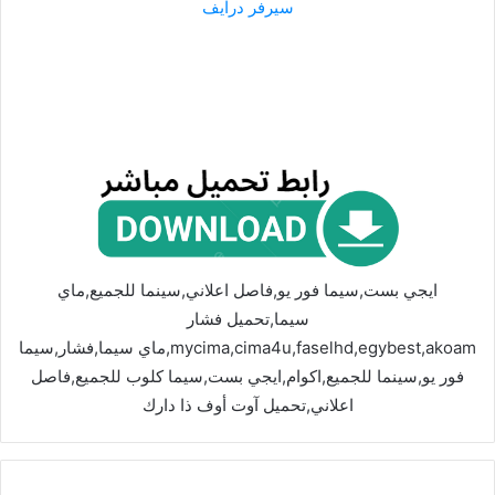
سيرفر درايف
ايجي بست,سيما فور يو,فاصل اعلاني,سينما للجميع,ماي
سيما,تحميل فشار
mycima,cima4u,faselhd,egybest,akoam,ماي سيما,فشار,سيما
فور يو,سينما للجميع,اكوام,ايجي بست,سيما كلوب للجميع,فاصل
اعلاني,تحميل آوت أوف ذا دارك