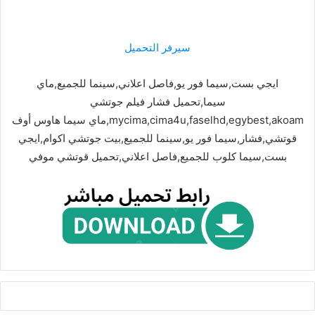
سيرفر التحميل
ايجي بست,سيما فور يو,فاصل اعلاني,سينما للجميع,ماي
سيما,تحميل فشار فيلم جوتشي
mycima,cima4u,faselhd,egybest,akoam,ماي سيما هاوس أوف
قوتشي,فشار,سيما فور يو,سينما للجميع,بيت جوتشي اكوام,ايجي
بست,سيما كلوب للجميع,فاصل اعلاني,تحميل قوتشي موفي