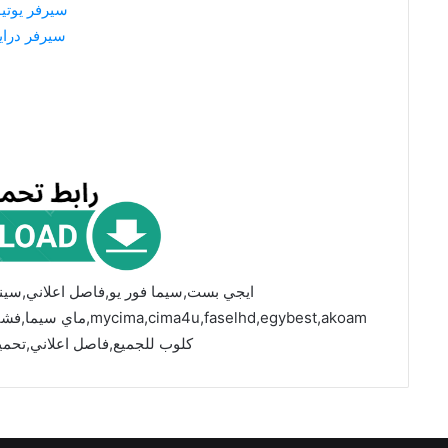
سيرفر يوتي
سيرفر درا
ايجي بست,سيما فور يو,فاصل اعلاني,سين
faselhd,egybest,akoam
كلوب للجميع,فاصل اعلاني,تحمي