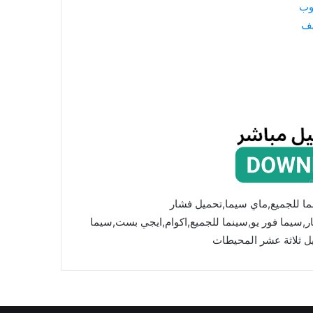
وب
يف
ما للجميع,ماي سيما,تحميل فشار
mycima,cima4u,,ماي سيما,فشار,سيما فور يو,سينما للجميع,اكوام,ايجي بست,سيما
ل ثلاثة عشر المحيطات