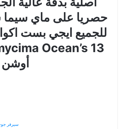
أصلية بدقة عالية الج
حصريا على ماي سيما سي
للجميع ايجي بست اكوا
mycima Ocean’s 13
أوشن 13
سيرفر جو