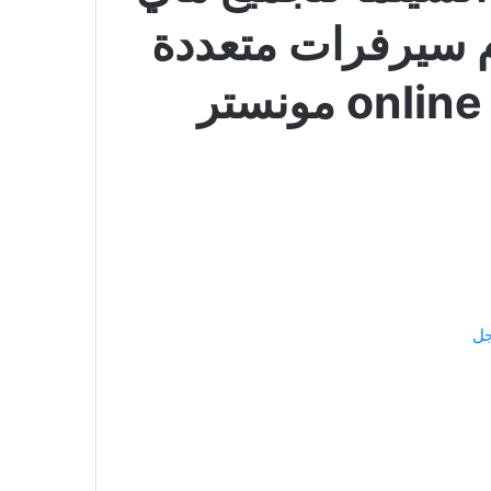
 سيرفرات متعددة
 مونستر
جل