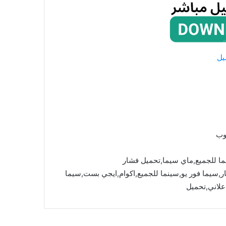
يل
وب
ما للجميع,ماي سيما,تحميل فشار
mycima,cima4u,,ماي سيما,فشار,سيما فور يو,سينما للجميع,اكوام,ايجي بست,سيما
علاني,تحميل