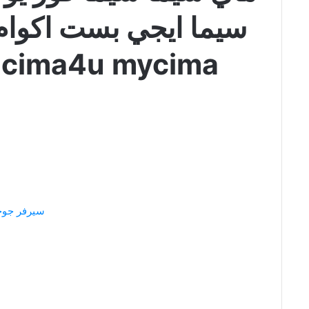
سيما ايجي بست اكوام
online cima4u mycima
سيرفر جو