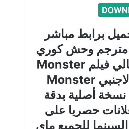
ميل برابط مباشر
يلم Monster 2014 مترجم وحش كوري
على اكثر من سيرفر عالي فيلم Monster
مترجم كامل الفيلم الاجنبي Monster
ية نسخة أصلية بدقة
علانات حصريا على
السينما للجميع ماي