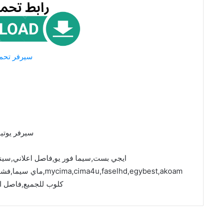
سيرفر تحم
سيرفر يوتي
ايجي بست,سيما فور يو,فاصل اعلاني,سين
faselhd,egybest,akoam
كلوب للجميع,فاصل ا