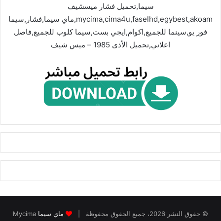
سيما,تحميل فشار ميسشيف
mycima,cima4u,faselhd,egybest,akoam,ماي سيما,فشار,سيما
فور يو,سينما للجميع,اكوام,ايجي بست,سيما كلوب للجميع,فاصل
اعلاني,تحميل الأذى 1985 – ميس شيف
© حقوق النشر 2026، جميع الحقوق محفوظة |
ماي سيما
Mycima