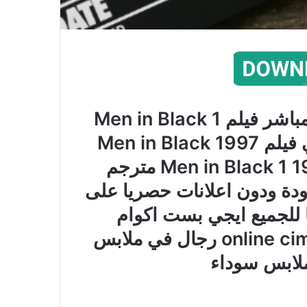
مشاهدة اون لاين وتحميل برابط مباشر فيلم Men in Black 1
مترجم على اكثر من سيرفر عالي فيلم Men in Black 1997
مترجم كامل الفيلم الاجنبي Men in Black 1 1997 مترجم
جودة ودون اعلانات حصريا على
ا للجميع ايجي بست اكوام
سيرفرات متعددة online cima4u mycima رجال في ملابس
ملابس سوداء