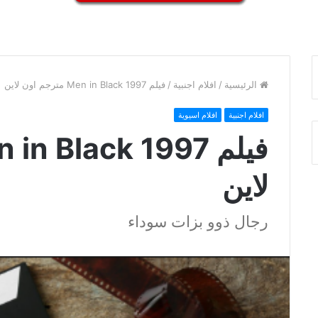
الرئيسية
/
افلام اجنبية
/
فيلم Men in Black 1997 مترجم اون لاين
افلام اجنبية
افلام اسيوية
لاين
رجال ذوو بزات سوداء