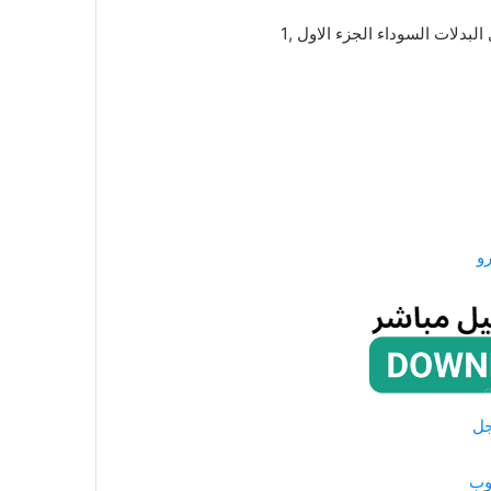
و
جل
وب