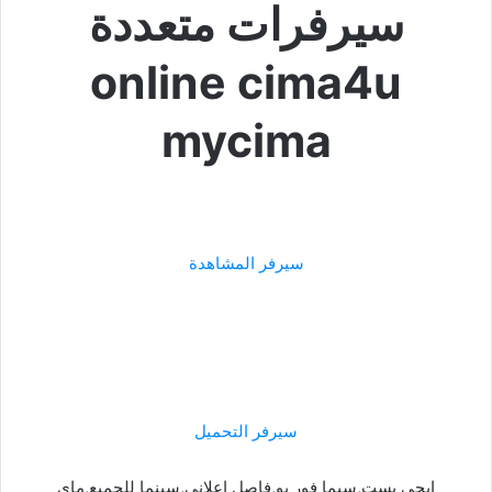
سيرفرات متعددة
online cima4u
mycima
سيرفر المشاهدة
سيرفر التحميل
ايجي بست,سيما فور يو,فاصل اعلاني,سينما للجميع,ماي