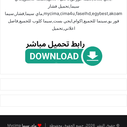
سيما,تحميل فشار
mycima,cima4u,faselhd,egybest,akoam,ماي سيما,فشار,سيما
فور يو,سينما للجميع,اكوام,ايجي بست,سيما كلوب للجميع,فاصل
اعلاني,تحميل
© حقوق النشر 2026، جميع الحقوق محفوظة |
ماي سيما
Mycima