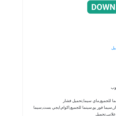
يل
وب
ما للجميع,ماي سيما,تحميل فشار
mycima,cima4u,,ماي سيما,فشار,سيما فور يو,سينما للجميع,اكوام,ايجي بست,سيما
علاني,تحميل