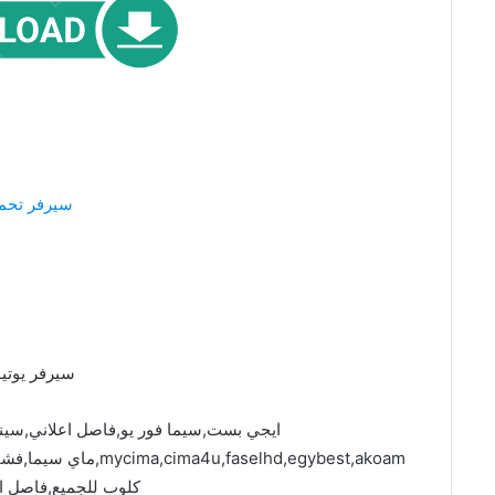
سيرفر تحم
سيرفر يوتي
ايجي بست,سيما فور يو,فاصل اعلاني,سين
faselhd,egybest,akoam
كلوب للجميع,فاصل ا