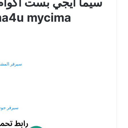
سيما ايجي بست اكوام
ima4u mycima
سيرفر المشا
سيرفر جو