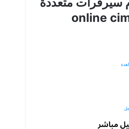
 سيرفرات متعددة
online c
هدة
جل