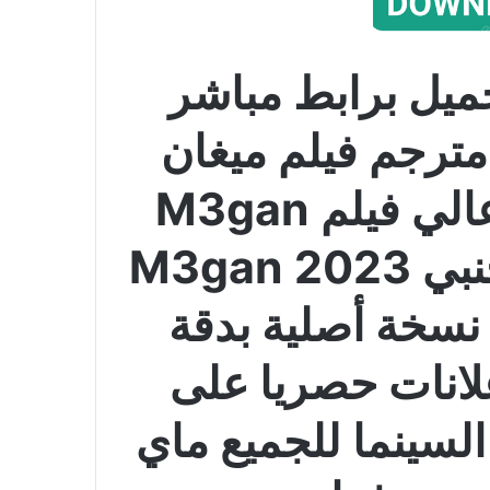
ميل برابط مباشر
يلم M3gan 2023 مترجم فيلم ميغان
على اكثر من سيرفر عالي فيلم M3gan
مترجم كامل الفيلم الاجنبي M3gan 2023
 نسخة أصلية بدقة
علانات حصريا على
السينما للجميع ماي