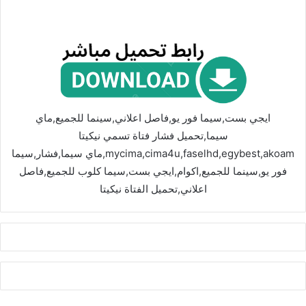
ايجي بست,سيما فور يو,فاصل اعلاني,سينما للجميع,ماي
سيما,تحميل فشار فتاة تسمي نيكيتا
mycima,cima4u,faselhd,egybest,akoam,ماي سيما,فشار,سيما
فور يو,سينما للجميع,اكوام,ايجي بست,سيما كلوب للجميع,فاصل
اعلاني,تحميل الفتاة نيكيتا