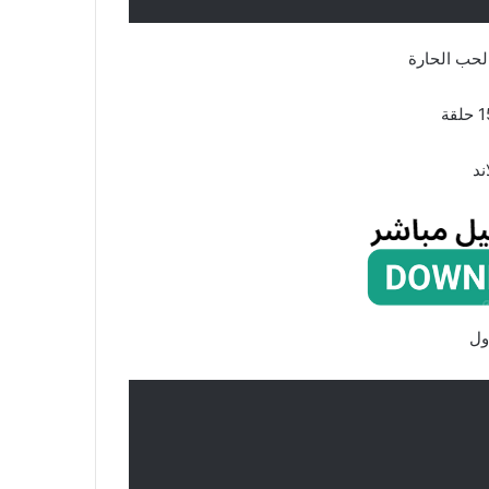
الحب الحارة
ند
ول