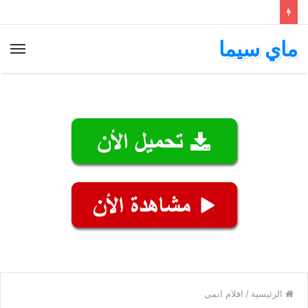
ماي سيما
الق
الرئيسية
/
افلام انمي