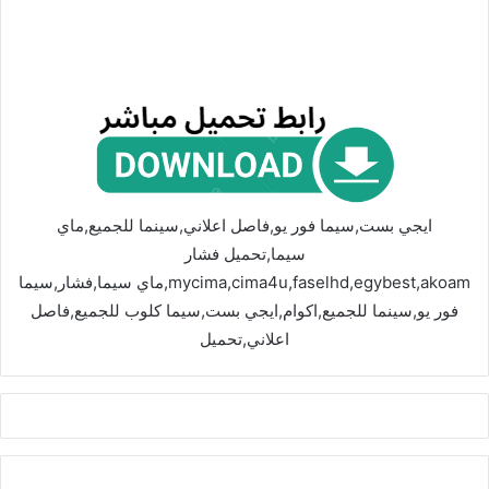
ايجي بست,سيما فور يو,فاصل اعلاني,سينما للجميع,ماي
سيما,تحميل فشار
mycima,cima4u,faselhd,egybest,akoam,ماي سيما,فشار,سيما
فور يو,سينما للجميع,اكوام,ايجي بست,سيما كلوب للجميع,فاصل
اعلاني,تحميل