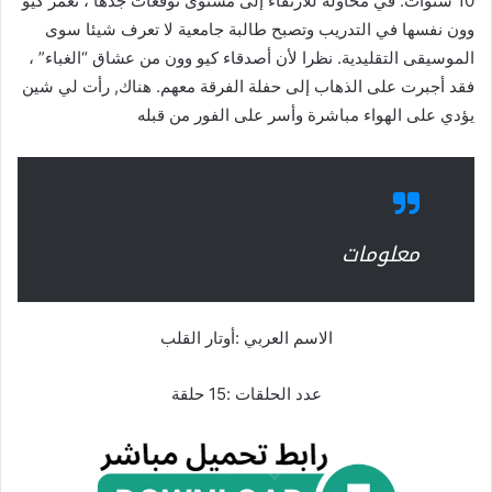
10 سنوات. في محاولة للارتقاء إلى مستوى توقعات جدها ، تغمر كيو
وون نفسها في التدريب وتصبح طالبة جامعية لا تعرف شيئا سوى
الموسيقى التقليدية. نظرا لأن أصدقاء كيو وون من عشاق “الغباء” ،
فقد أجبرت على الذهاب إلى حفلة الفرقة معهم. هناك, رأت لي شين
يؤدي على الهواء مباشرة وأسر على الفور من قبله
معلومات
الاسم العربي :أوتار القلب
عدد الحلقات :15 حلقة