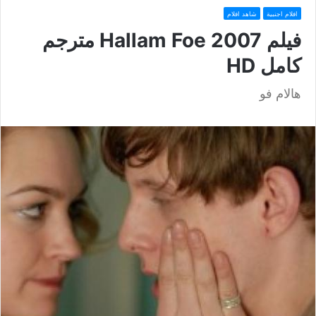
افلام اجنبية
شاهد افلام
فيلم Hallam Foe 2007 مترجم
كامل HD
هالام فو