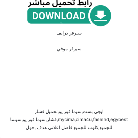
سيرفر درايف
سيرفر موفي
ايجي بست,سيما فور يو,تحميل فشار
mycima,cima4u,faselhd,egybest,فشار,سيما فور يو,سينما
للجميع,كلوب للجميع,فاصل اعلاني هدف ,جول