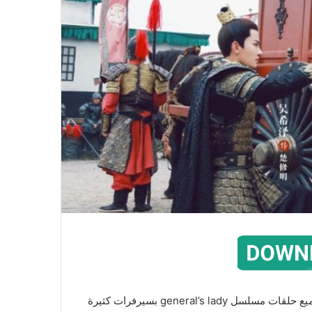
شاهد مسلسل زوجة القائد مترجم الحلقة 1 بالجودة العالية جميع حلقات مسلسل general’s lady بسيرفرات كثيرة