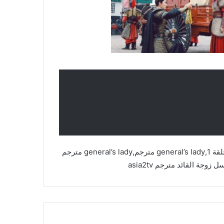
مسلسل زوجة القائد,general’s lady,مسلسل زوجة القائد الحلقة 1,general’s lady مترجم,general’s lady مترجم