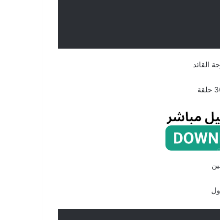
ة القائد
ين
ول