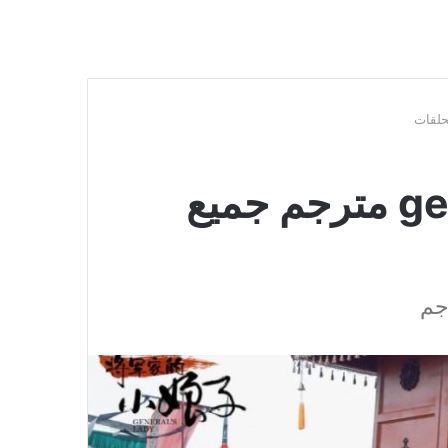
مسلسل general’s lady مترجم جميع
جم