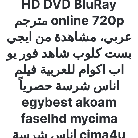
HD DVD BluRay
online 720p مترجم
عربي، مشاهدة من ايجي
بست كلوب شاهد فور يو
اب اكوام للعربية فيلم
اناس شرسة حصرياً
egybest akoam
faselhd mycima
cima4u اناس شرسة