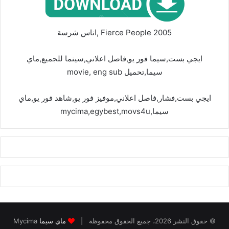
Fierce People 2005 ,اناس شرسة
ايجي بست,سيما فور يو,فاصل اعلاني,سينما للجميع,ماي
سيما,تحميل movie, eng sub
ايجي بست,فشار,فاصل اعلاني,موفيز فور يو,شاهد فور يو,ماي
سيما,mycima,egybest,movs4u
© حقوق النشر 2026، جميع الحقوق محفوظة |
ماي سيما
Mycima