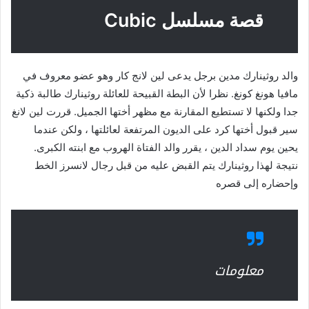
قصة مسلسل Cubic
والد روثينارك مدين برجل يدعى لين لانج كار وهو عضو معروف في
مافيا هونغ كونغ. نظرا لأن البطة القبيحة للعائلة روثينارك طالبة ذكية
جدا ولكنها لا تستطيع المقارنة مع مظهر أختها الجميل. قررت لين لانغ
سير قبول أختها كرد على الديون المرتفعة لعائلتها ، ولكن عندما
يحين يوم سداد الدين ، يقرر والد الفتاة الهروب مع ابنته الكبرى.
نتيجة لهذا روثينارك يتم القبض عليه من قبل رجال لانسرز الخط
وإحضاره إلى قصره
معلومات