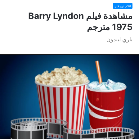
افلام اون لاين
مشاهدة فيلم Barry Lyndon
1975 مترجم
باري ليندون