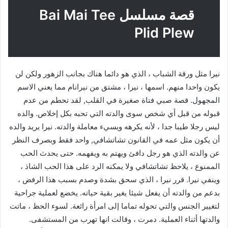
قصة مسلسل Bai Mai Tee
Plid Plew
نيرا مثل ورقة الشباب ، الذي هو دائما هناك بجانب الزهور ولكن لن
يكون واحدا منهم. اسمها ، نيرا ، مشتق من نيرانام مما يعني الاسم
المجهول. قصة صبي فتاة صغيرة في القلب, لقد تحطم من عدم
قبوله من قبل أي شخص سوى والدته التي تحبه بكل إخلاص. والده
ليس رجلا طيبا جدا ، لأنه يكرهه ويسيء معاملة والدته. نيرا يريد والده
أن يكون مثل عمه في القانون تشاتشافي, واحد فقط وبصرف النظر
عن والدته الذي هو رجل دافئ ويهتم به ويفهمه. حتى يحدث الحب
الممنوع ، يلاحظ تشاتشافي ولا يمكنه الرد على هذا الحب الشاذ ،
وينفي نيرا. قرر نيرا ، الذي سحق بشدة وصدم بسبب هذا الرفض ،
بدعم من والدته أن يفعل شيئا يغير بقية حياته. يخضع لعملية جراحية
لتغيير الجنس والتي تحوله تماما إلى امرأة رائعة. لسوء الحظ ، ماتت
والدتها أثناء العملية. دمرت ، وقالت انها تهرب من المستشفى.